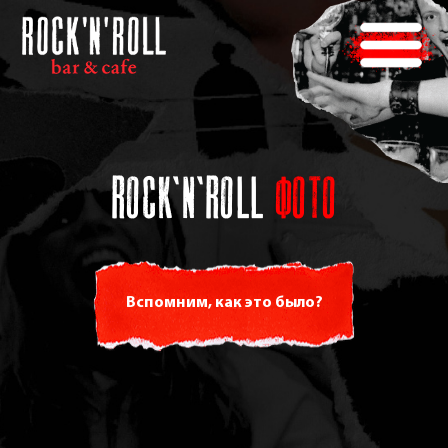
ROCK'N'ROLL
ФОТО
Вспомним, как это было?